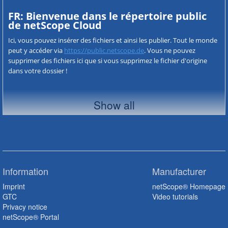
FR: Bienvenue dans le répertoire public
de netScope Cloud
Ici, vous pouvez insérer des fichiers et ainsi les publier. Tout le monde
peut y accéder via
https://public.netscope.de
. Vous ne pouvez
supprimer des fichiers ici que si vous supprimez le fichier d'origine
dans votre dossier !
Show all
Selection
Download
Copy
Cut
Delete virtual
Information
Manufacturer
Imprint
netScope® Homepage
Delete virtual and physical
GTC
Video tutorials
Privacy notice
Delete virtual, physical and linking
netScope® Portal